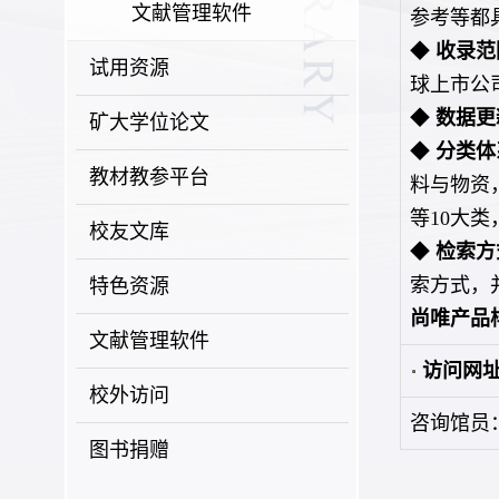
文献管理软件
参考等都
◆
收录范
试用资源
球上市公
◆
数据更
矿大学位论文
◆
分类体
教材教参平台
料与物资
等10大
校友文库
◆
检索方
特色资源
索方式，
尚唯产品样
文献管理软件
访问网
校外访问
咨询馆员：
图书捐赠