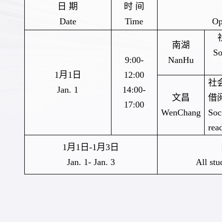
日 期
时 间
Date
Time
O
南湖
So
9
:00-
NanHu
1
月
1
日
1
2
:
0
0
社
Jan. 1
14:
00
-
文昌
借
17
:
00
WenChang
Soc
rea
1
月
1
日
-
1
月
3
日
Jan
.
1
-
Jan
.
3
All st