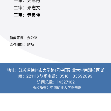
一审：史慧丹
二审：邓志文
三审：尹良伟
新闻来源：办公室
责任编辑：鲍劼
地址：江苏省徐州市大学路1号中国矿业大学南湖校区
邮
编：221116
联系电话：0516－83592099
访问总量：
14327162
版权所有：中国矿业大学图书馆