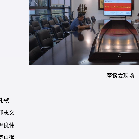
座谈会现场
孔歌
邓志文
尹良伟
卓自强