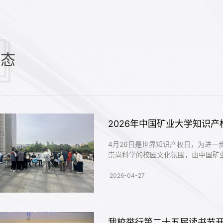
动态
​4月26日是世界知识产权日，为进
崇尚科学的校园文化氛围，由中国矿业
识产权——争做创新达人”趣味主题
性的方式让学生走近知识产权，感受
2026-04-27
科服务与知识产权部老师为本次活动精心
我校举行第二十五届读书节