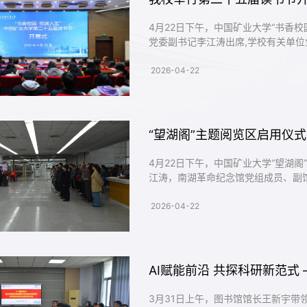
4月22日下午，中国矿业大学“书香
党委副书记李江涛出席,学校有关单位
副部长许臣主持。李江涛在讲话中指
读书”重要指示精神，将全民阅读国
2026-04-22
读书学习作为一种生活态度、一种精神追
“望湖阁”主题阅览区启用仪
4月22日下午，中国矿业大学“望湖
江涛，南湖革命纪念馆党组成员、副
徐厚俊出席仪式，南湖革命纪念馆有
宣传部、校团委、直属业务单位党总
2026-04-22
由图书馆党支部书记、副馆长赵超主持。
3月31日上午，图书馆馆长王新宇