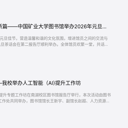
等设施状态，...
欢歌笑语迎新年 凝心聚力谱新篇——中国矿业大学图书馆举办2026年元旦茶话会
年元旦佳节，营造温馨和谐的文化氛围，增进馆员之间的交流与
书馆元旦茶话会在第二报告厅顺利举办。全体馆员欢聚一堂，共话过
，图书馆馆长王新宇发表了热情洋溢的新年致辞。他首先代表馆
福，对大家在2025年的辛勤付出与卓越贡献表示衷心的感
馆在文献资源建设、...
—我校举办人工智能（AI)提升工作坊
素养提升专题工作坊在南湖校区图书馆报告厅举行，本次活动由图书
工作处共同举办，图书馆馆长王新宇、副馆长赵超、人力资源部
、学生工作处副处长王蕾、爱思唯尔江苏高级客户经理刘万勇、
研究事业部解决方案专家杨书涵和我校师生约260人参加了活
工作坊开始，王...