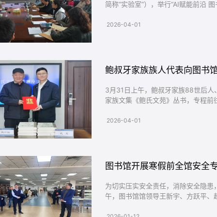
简称“实验室”），举行“AI赋能前沿
验室副主任吕向前、苗真勇、图书馆
志杰博士及实验室青年教师、学生、
2026-04-01
作为学校科研支撑服务的核心阵地，始终
鲍叔牙家族族人代表向图书
3月31日上午，鲍叔牙家族88世后
家族文集《鲍氏文苑》丛书，专程前
学院原校长韩宝平教授，图书馆副馆
习中心主任王静，共同参加了捐赠活
2026-04-01
络以及鲍叔牙、鲍照（鲍参军）、鲍志
图书馆开展寒假前全馆安全
为切实压实安全责任，消除安全隐患，
午，图书馆馆领导王新宇、方跃平、
安全专项检查。检查聚焦消防安全、
组深入流通阅览区、电子阅览室、机
2026-01-12