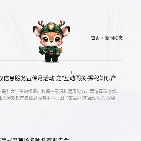
首页
>
新闻动态
2026年中国矿业大学知识产权信息服务宣传月活动 之“互动闯关·探秘知识产权——争做创新达人”趣味主题活动顺利举行
一步提升大学生的知识产权保护意识和运用能力，营造尊重创新、
大学知识产权信息服务中心、图书馆主办的“互动闯关·探秘知
活动于当日上午在图书馆前广场火热举行。活动以沉浸式、趣味
创新魅力，营造尊重知识、崇尚创新、诚信守法的校园氛围。学
准备了...
开幕式暨首场名师名家报告会