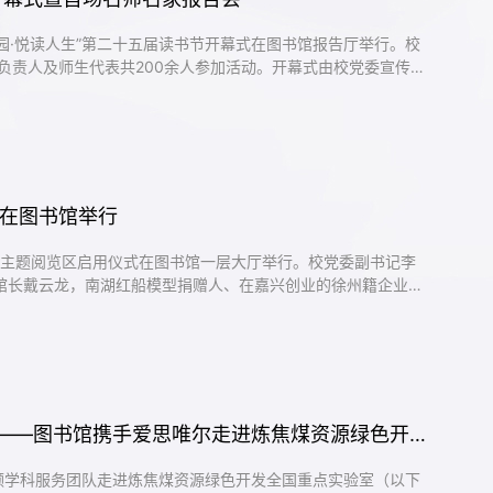
校园·悦读人生”第二十五届读书节开幕式在图书馆报告厅举行。校
负责人及师生代表共200余人参加活动。开幕式由校党委宣传部
出，举办读书节是贯彻落实习近平总书记“爱读书、读好书、善
家战略与学校人才培养目标相结合的生动实践。希望全体师生把
求、一...
式在图书馆举行
阁”主题阅览区启用仪式在图书馆一层大厅举行。校党委副书记李
馆长戴云龙，南湖红船模型捐赠人、在嘉兴创业的徐州籍企业家
关部门负责人，中国矿业大学图书馆、对外合作与发展处、党委
支、档案馆等单位负责人以及师生代表共同参加活动。启用仪式
对外合作...
AI赋能前沿 共探科研新范式 ——图书馆携手爱思唯尔走进炼焦煤资源绿色开发全国重点实验室
带领学科服务团队走进炼焦煤资源绿色开发全国重点实验室（以下