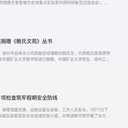
 图书馆携手爱思唯尔走进重点实验室共探科研新范式座谈会”。实
副馆长尹良伟、爱思唯尔高级客户经理刘万勇、客户成功经理张
图书馆学科馆员等三十余人参加了座谈会。王新宇指出，图书馆
致力...
馆捐赠《鲍氏文苑》丛书
人、徐州市自来水公司原副总经理鲍训相先生，代表鲍氏家族携带
往中国矿业大学图书馆进行捐赠。中国矿业大学校友、徐州工程
长赵超，以及图书馆资源建设部主任张浴日、文化传承与智慧学
动。在捐赠座谈会上，鲍训相先生介绍了鲍氏家族发展的时空脉
道等族人在国...
专项检查筑牢假期安全防线
保障馆藏资源、设施设备及读者、工作人员安全，1月11日下
赵超及各部室安全员组成检查小组，对南湖图书馆开展了全方位
用电安全、文献保护、设备运行及应急通道畅通等关键环节。小
房、消防控制室等重点部位，以及各部室工作人员办公场所，细