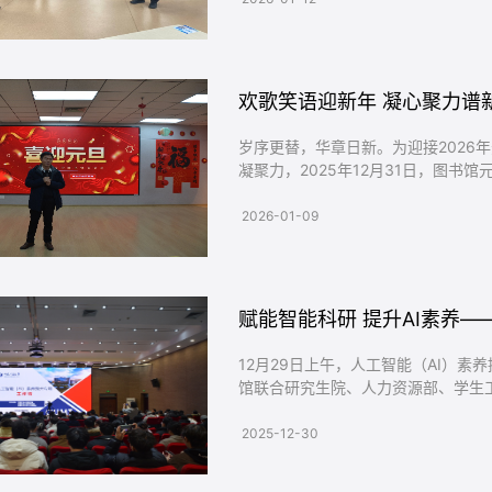
致排查隐患。现场核查灭火器、消防栓
岁序更替，华章日新。为迎接2026
凝聚力，2025年12月31日，图
往成就，共绘未来蓝图。茶话会伊始
领导班子向全体馆员致以诚挚的新年祝
2026-01-09
谢。致辞中，馆长回顾了过去一年图书
赋能智能科研 提升AI素养—
12月29日上午，人工智能（AI）
馆联合研究生院、人力资源部、学生
副部长龚成、研究生院副院长张惠星
客户成功顾问张志杰、科睿唯安学术
2025-12-30
动。活动由图书馆副馆长尹良伟主持。